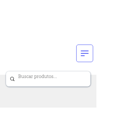
Renik Brindes
15 anos