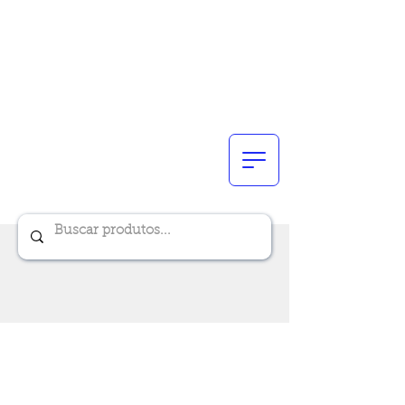
Renik Brindes
15 anos