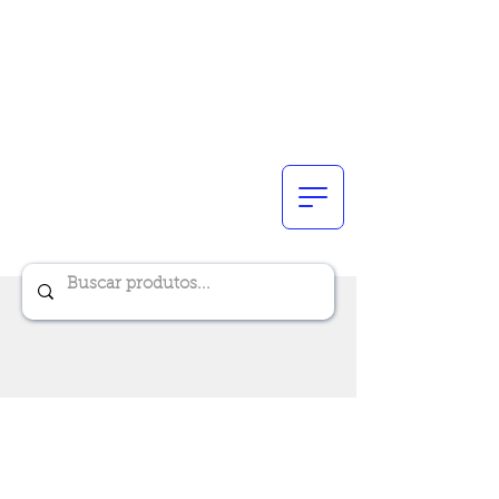
Renik Brindes
15 anos