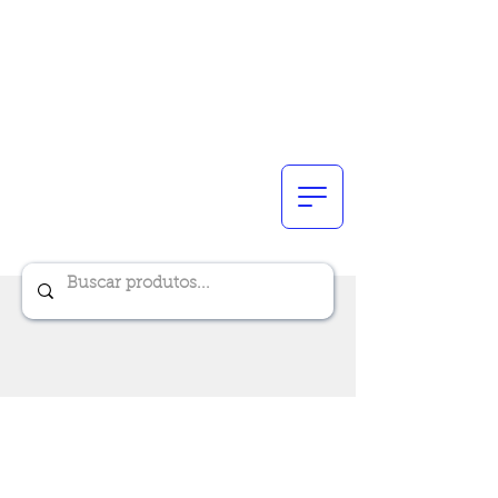
Renik Brindes
15 anos