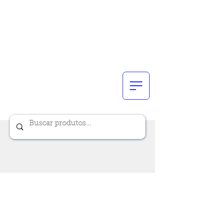
Renik Brindes
15 anos