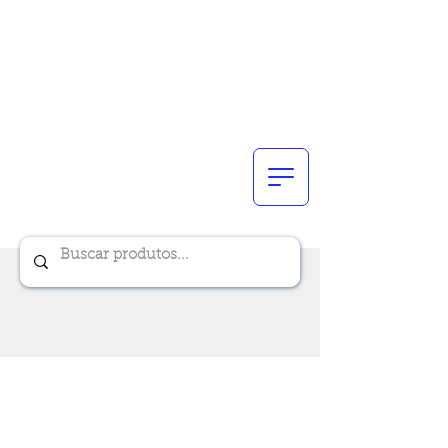
Renik Brindes
15 anos