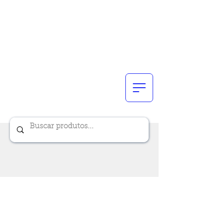
Renik Brindes
15 anos