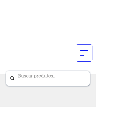
Renik Brindes
15 anos