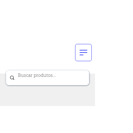
Renik Brindes
15 anos