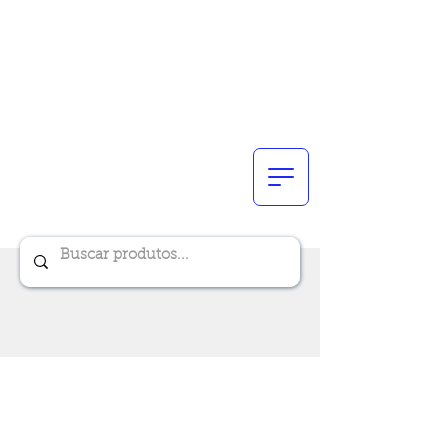
Renik Brindes
15 anos