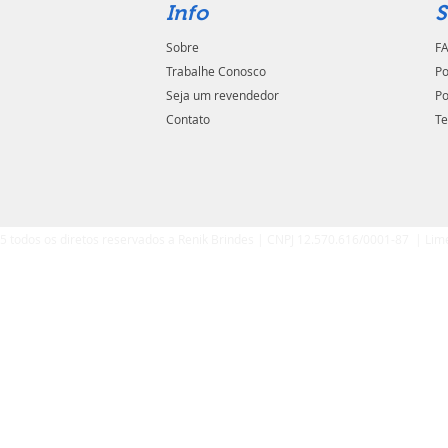
Info
S
Sobre
FA
Trabalhe Conosco
Po
Seja um revendedor
Po
Contato
Te
5 todos os diretos reservados a Renik Brindes | CNPJ 12.570.616/0001-87 | Lim