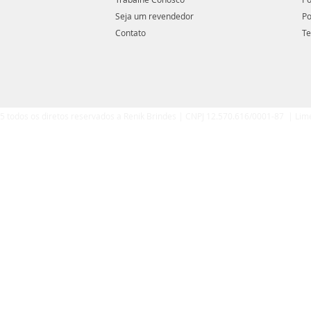
Seja um revendedor
Po
Contato
Te
5 todos os diretos reservados a Renik Brindes | CNPJ 12.570.616/0001-87 | Lim