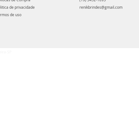
litica de privacidade
renikbrindes@gmail.com
rmos de uso
eira-SP