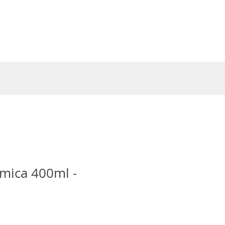
Entrar
mica 400ml -