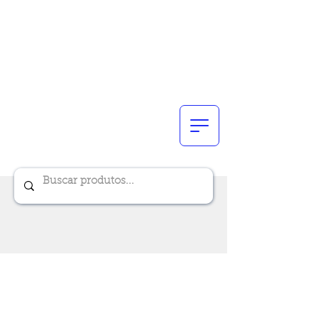
Renik Brindes
15 anos