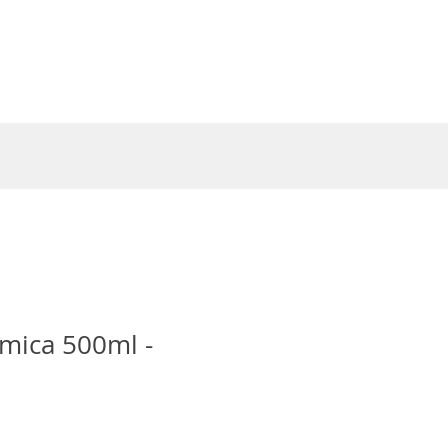
Entrar
mica 500ml -