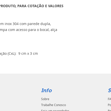
PRODUTO, PARA COTAÇÃO E VALORES
 em inox 304 com parede dupla,
mpa com acesso para o bocal, alça
ção (CxL): 9 cm x 3 cm
Info
S
Sobre
FA
Trabalhe Conosco
Po
Seja um revendedor
Po