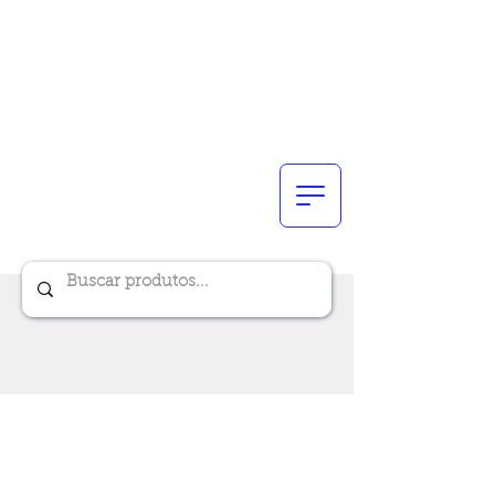
Renik Brindes
15 anos