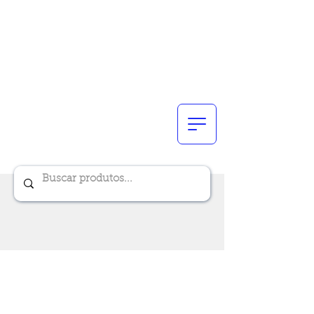
Renik Brindes
15 anos