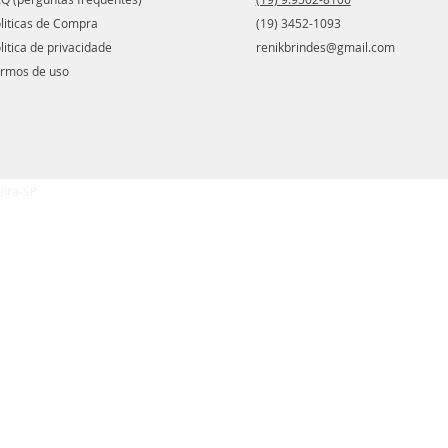
liticas de Compra
(19) 3452-1093
litica de privacidade
renikbrindes@gmail.com
rmos de uso
eira-SP