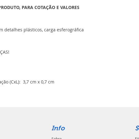
PRODUTO, PARA COTAÇÃO E VALORES
 detalhes plásticos, carga esferográfica
ÇAS!
ão (CxL): 3,7 cm x 0,7 cm
Info
S
Sobre
FA