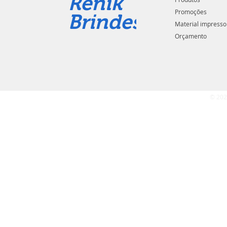
Renik
Promoções
Brindes
Material impresso
Orçamento
© 202