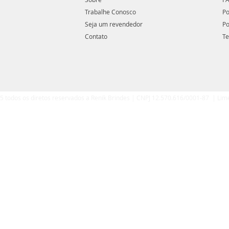
Trabalhe Conosco
Po
Seja um revendedor
Po
Contato
Te
5 todos os diretos reservados a Renik Brindes | CNPJ 12.570.616/0001-87 | Lim