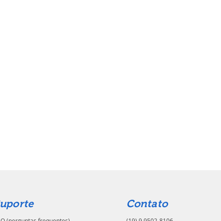
uporte
Contato
Q (perguntas frequentes)
(19) 9.9502-8106