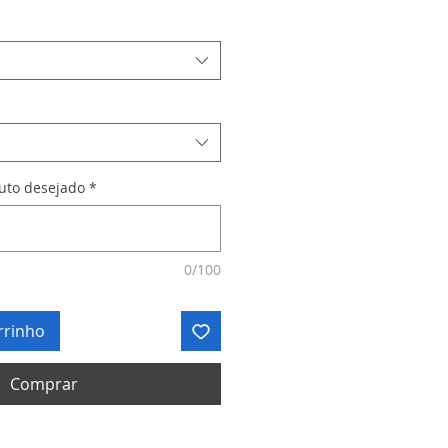
duto desejado
*
0/100
rrinho
Comprar