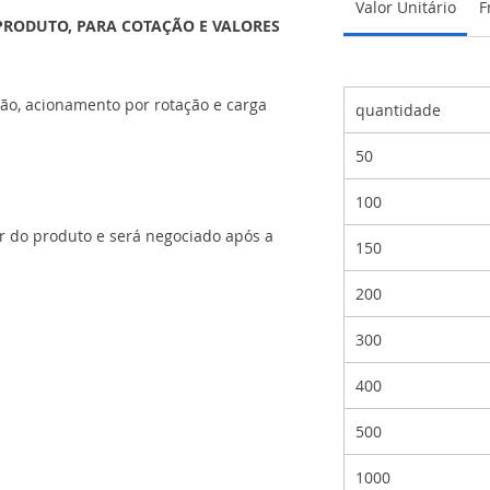
Valor Unitário
F
PRODUTO, PARA COTAÇÃO E VALORES
ção, acionamento por rotação e carga
quantidade
50
100
or do produto e será negociado após a
150
200
300
400
500
1000