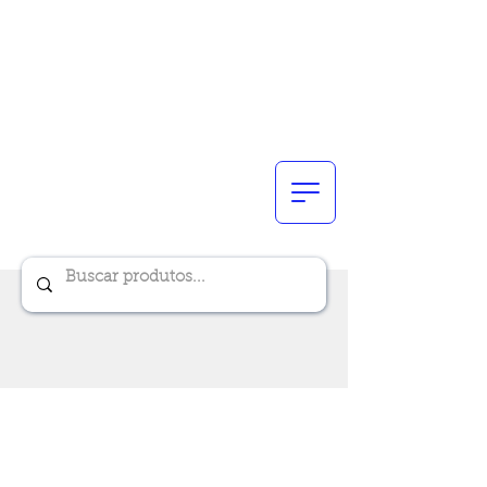
Renik Brindes
15 anos