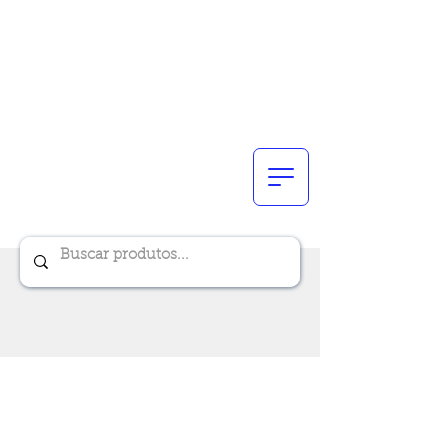
Renik Brindes
15 anos