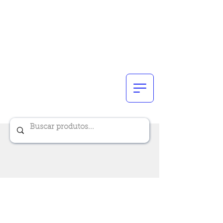
Renik Brindes
15 anos