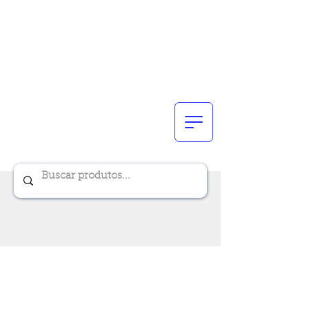
Renik Brindes
15 anos