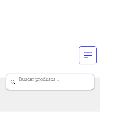
Renik Brindes
15 anos