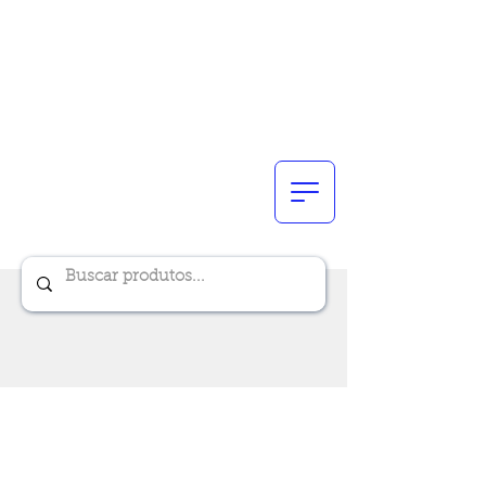
Renik Brindes
15 anos