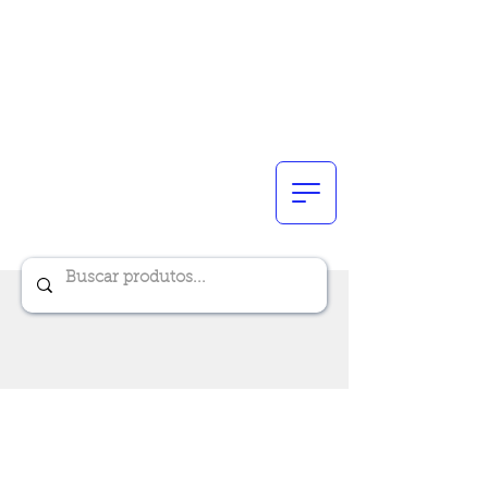
Renik Brindes
15 anos