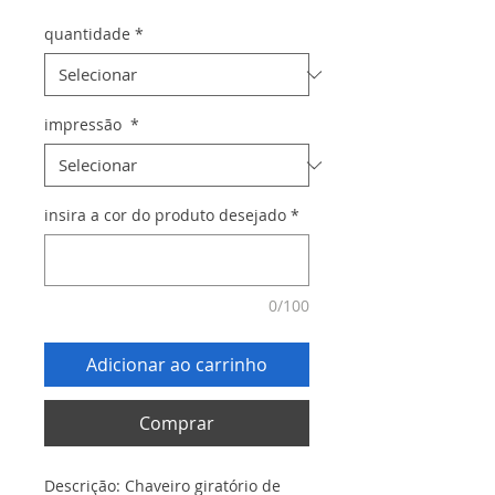
quantidade
*
impressão
*
insira a cor do produto desejado
*
0/100
Adicionar ao carrinho
Comprar
Descrição: Chaveiro giratório de