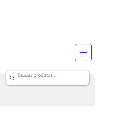
Renik Brindes
15 anos