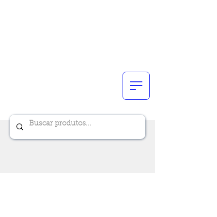
Renik Brindes
15 anos