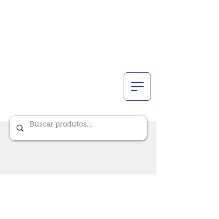
Renik Brindes
15 anos