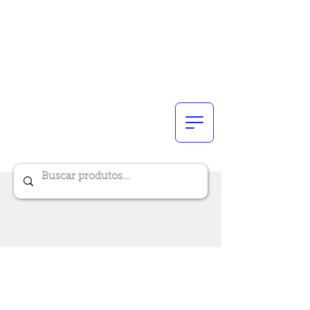
Renik Brindes
15 anos