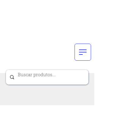
Renik Brindes
15 anos