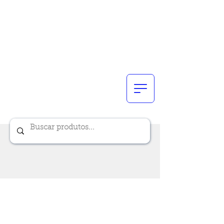
Renik Brindes
15 anos