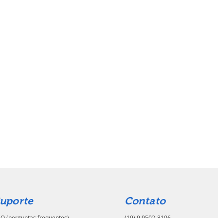
uporte
Contato
Q (perguntas frequentes)
(19) 9.9502-8106