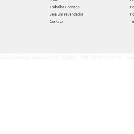
Trabalhe Conosco
Po
Seja um revendedor
Po
Contato
Te
5 todos os diretos reservados a Renik Brindes | CNPJ 12.570.616/0001-87 | Lim