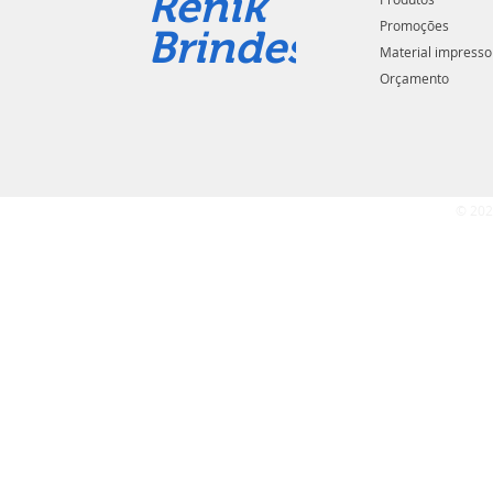
Renik
Promoções
Brindes
Material impresso
Orçamento
© 202