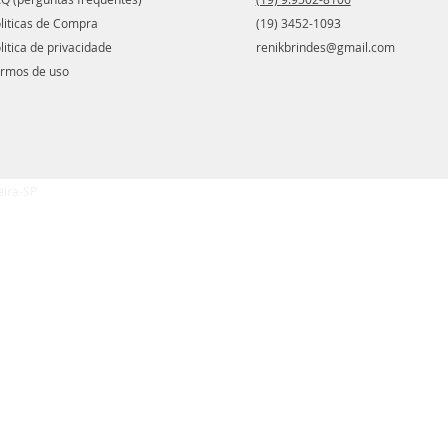
liticas de Compra
(19) 3452-1093
litica de privacidade
renikbrindes@gmail.com
rmos de uso
eira-SP