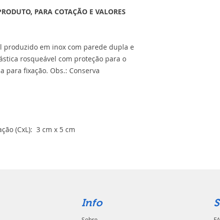
PRODUTO, PARA COTAÇÃO E VALORES
l produzido em inox com parede dupla e
lástica rosqueável com proteção para o
sa para fixação. Obs.: Conserva
ção (CxL): 3 cm x 5 cm
Info
S
Sobre
FA