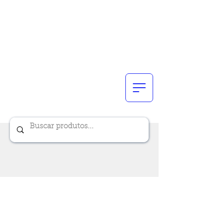
Renik Brindes
15 anos