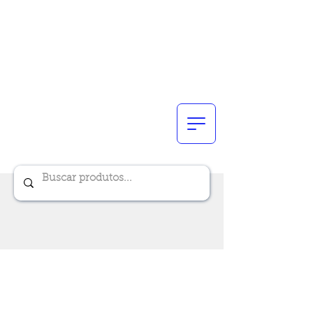
Renik Brindes
15 anos