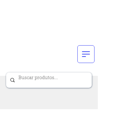
Renik Brindes
15 anos