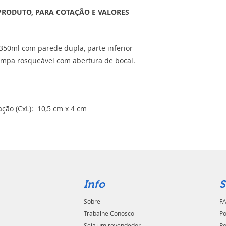
PRODUTO, PARA COTAÇÃO E VALORES
 350ml com parede dupla, parte inferior
ampa rosqueável com abertura de bocal.
ção (CxL): 10,5 cm x 4 cm
Info
S
Sobre
FA
Trabalhe Conosco
Po
Seja um revendedor
Po