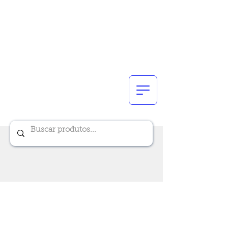
Renik Brindes
15 anos