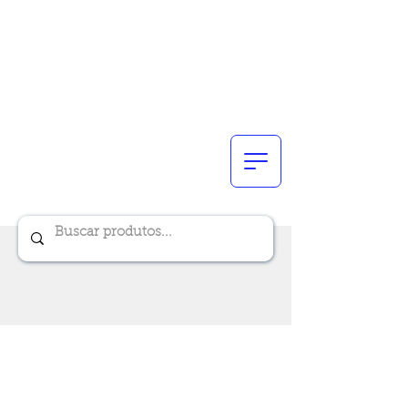
Renik Brindes
15 anos