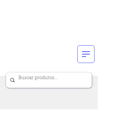
Renik Brindes
15 anos