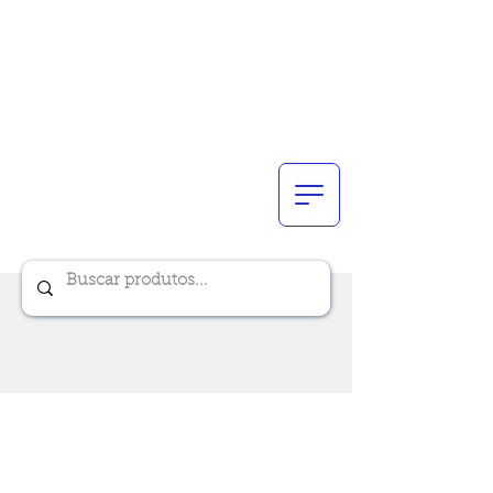
Renik Brindes
15 anos