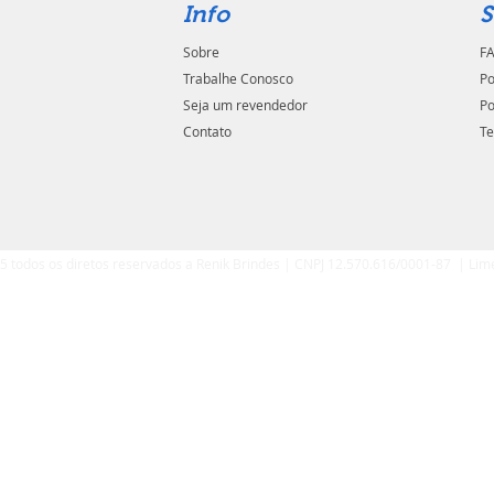
Info
S
Sobre
FA
Trabalhe Conosco
Po
Seja um revendedor
Po
Contato
Te
5 todos os diretos reservados a Renik Brindes | CNPJ 12.570.616/0001-87 | Lim