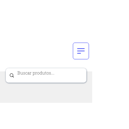
Renik Brindes
15 anos