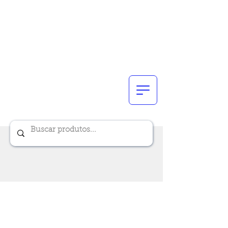
Renik Brindes
15 anos