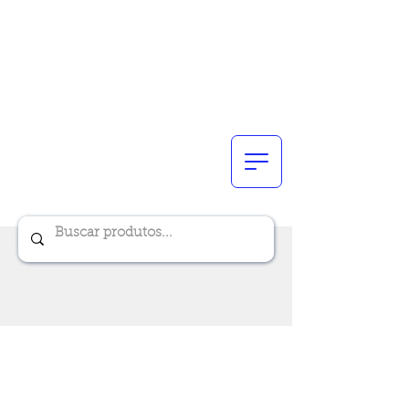
Renik Brindes
15 anos