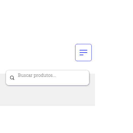
Renik Brindes
15 anos