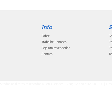
Info
S
Sobre
FA
Trabalhe Conosco
Po
Seja um revendedor
Po
Contato
Te
5 todos os diretos reservados a Renik Brindes | CNPJ 12.570.616/0001-87 | Lim