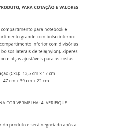
PRODUTO, PARA COTAÇÃO E VALORES
m compartimento para notebook e
artimento grande com bolso interno;
 compartimento inferior com divisórias
olsos laterais de tela(nylon). Zíperes
on e alças ajustáveis para as costas
ção (CxL): 13,5 cm x 17 cm
: 47 cm x 39 cm x 22 cm
 COR VERMELHA: 4. VERIFIQUE
or do produto e será negociado após a