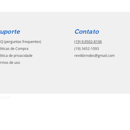
uporte
Contato
Q (perguntas frequentes)
(19) 9.9502-8106
liticas de Compra
(19) 3452-1093
litica de privacidade
renikbrindes@gmail.com
rmos de uso
eira-SP