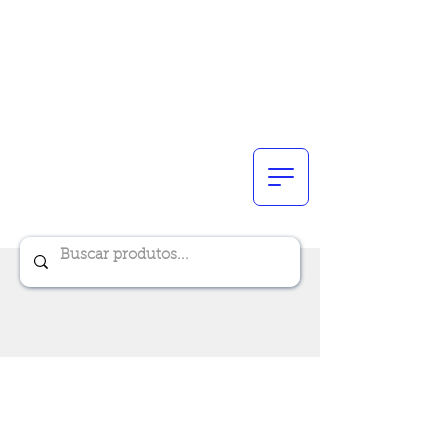
Renik Brindes
15 anos