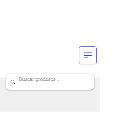
Renik Brindes
15 anos