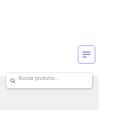
Renik Brindes
15 anos