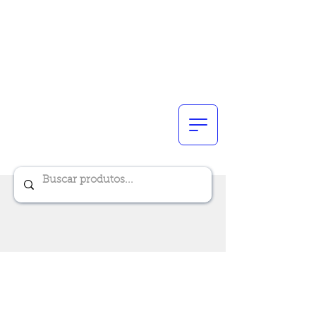
Renik Brindes
15 anos